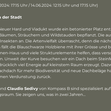
24: 17:15 Uhr / 14.06.2024: 12:15 Uhr und 17:15 Uhr)
n der Stadt
Neuer Hard und Viadukt wurde ein betonierter Platz ent
umen, Sträuchern und Wildstauden bepflanzt. Die au
sekten an. Die Artenvielfalt überrascht, denn die nächs
 fällt die Blauschwarze Holzbiene mit ihrer Grösse und b
enen-Haus und viele Strukturelemente helfen, dass vers
en. Unweit der Kurve besuchen wir ein Dach beim Steinfe
rücklich viel Energie auf kleinstem Raum erzeugt. Dazw
achdach für mehr Biodiversität und neue Dachbeläge h
men Verdunstung zurück.
und 
Claudio Sedivy
 von Kompass B sind spezialisiert au
gsraum. Sie zeigen uns, was in zwei Jahren…