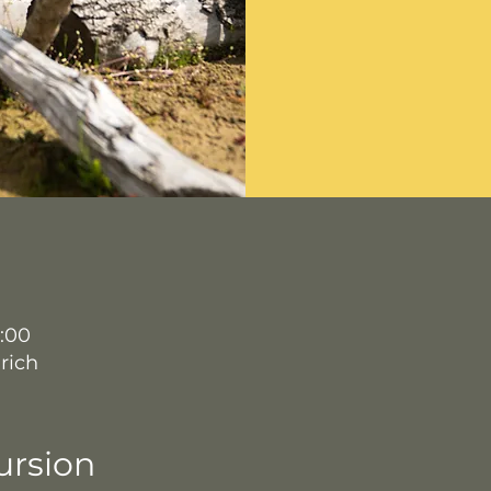
4:00
rich
ursion