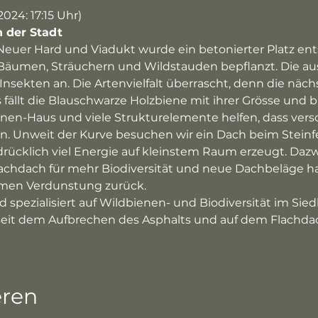
024: 17:15 Uhr)
n der Stadt
Neuer Hard und Viadukt wurde ein betonierter Platz ent
umen, Sträuchern und Wildstauden bepflanzt. Die au
sekten an. Die Artenvielfalt überrascht, denn die nächs
 fällt die Blauschwarze Holzbiene mit ihrer Grösse und b
enen-Haus und viele Strukturelemente helfen, dass vers
en. Unweit der Kurve besuchen wir ein Dach beim Steinfe
rücklich viel Energie auf kleinstem Raum erzeugt. Dazw
achdach für mehr Biodiversität und neue Dachbeläge h
men Verdunstung zurück.
 spezialisiert auf Wildbienen- und Biodiversität im Sie
 seit dem Aufbrechen des Asphalts und auf dem Flachdac
eren