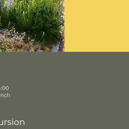
4:00
rich
ursion