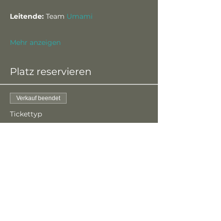
Leitende: 
Team 
Umami
Mehr anzeigen
Platz reservieren
Verkauf beendet
Tickettyp
Gratisticket
Mehr Infos
Preis
CHF 0.00