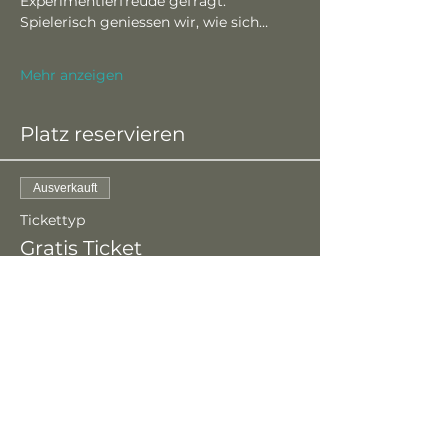
Experimentierfreude gefragt. 
Spielerisch geniessen wir, wie sich…
Mehr anzeigen
Platz reservieren
Ausverkauft
Tickettyp
Gratis Ticket
Preis
CHF 0.00
Diese Veranstaltung ist
ausverkauft