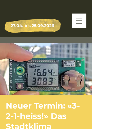
27.04. bis
25.09.2026
Neuer Termin: «3-
2-1-heiss!» Das
Stadtklima