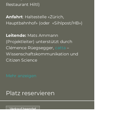
Restaurant Hiltl)
Anfahrt
: Haltestelle «Zürich, 
Hauptbahnhof» (oder  «Sihlpost/HB»)
Leitende: 
Mats Ammann 
(Projektleiter) unterstützt durch 
Clémence Rüegsegger, 
catta
 – 
Wissenschaftskommunikation und 
Citizen Science
Mehr anzeigen
Platz reservieren
Verkauf beendet
Tickettyp
Gratisticket