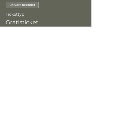
Verkauf beendet
Tickettyp
Gratisticket
Preis
CHF 0.00
Diese Exkursion teilen
Planung und
Veranstaltungsreihe
Umsetzung von
im Auftrag von:
NahReisen.ch durch: