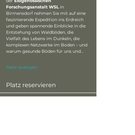
der 
Eidgenössischen 
Forschungsanstalt WSL 
in 
Birmensdorf nehmen Sie mit auf eine 
faszinierende Expedition ins Erdreich 
und geben spannende Einblicke in die 
Entstehung von Waldböden, die 
Vielfalt des Lebens im Dunkeln, die 
komplexen Netzwerke im Boden – und 
warum gesunde Böden für uns und…
Mehr anzeigen
Platz reservieren
Verkauf beendet
Tickettyp
Gratisticket
Preis